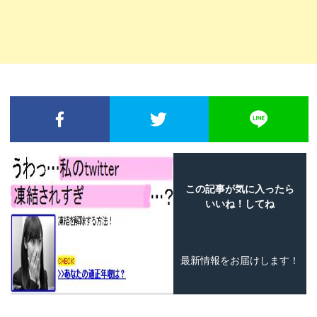
FACEBOOKでシェア
TWITTERでシェア
L
この記事が気に入ったら
いいね！してね
最新情報をお届けします！