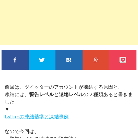
FACEBOOKでシェア
TWITTERでシェア
このエントリーをはてな
GOOGLE+
前回は、ツイッターのアカウントが凍結する原因と、
凍結には、
警告レベル
と
退場レベル
の２種類あると書きま
した。
▼
twitterの凍結基準と凍結事例
なので今回は、