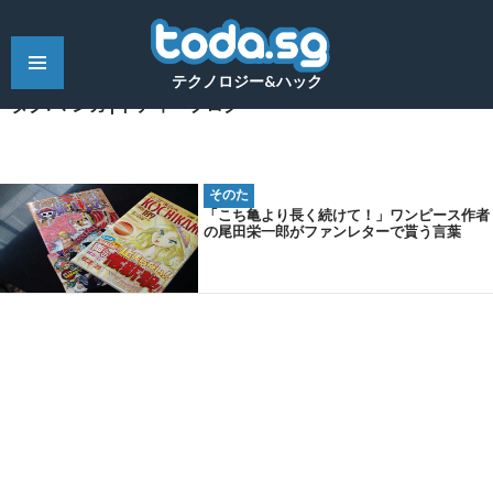
テクノロジー&ハック
タグ: マンガ | トディーブログ
そのた
「こち亀より長く続けて！」ワンピース作者
の尾田栄一郎がファンレターで貰う言葉