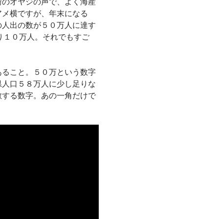
街のオヤジの声で、よく海産
アメ横ですが、年末になる
の人出の数が５０万人に達す
たり１０万人。それでもすご
あること。５０万という数字
県人口５８万人に少し足りな
敵する数字。あの一角だけで