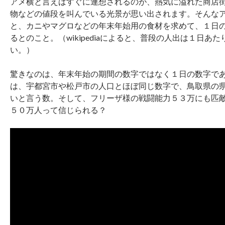
アメ横と言えばすぐに連想されるのが、熱気に溢れた商店
物などの値段を叫んでいる光景が思い出されます。そんな
と、カニやマグロなどの年末年始用の食材を求めて、１日
るとのこと。（wikipediaによると、普段の人出は１日あ
い。）
驚きなのは、年末年始の期間の数字ではなく１日の数字で
は、宇都宮市や松戸市の人口とほぼ同じ数字で、鳥取県の
いと言う数。そして、フリーザ様の戦闘能力５３万にも匹
５０万人って信じられる？