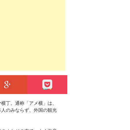
エントリーをはてなブックマークに追加
GOOGLE+
POCKET
ヤ横丁。通称「アメ横」は、
本人のみならず、外国の観光