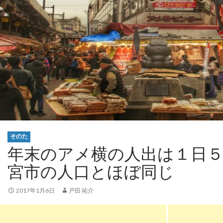
そのた
年末のアメ横の人出は１日５
宮市の人口とほぼ同じ
2017年1月6日
戸田 祐介