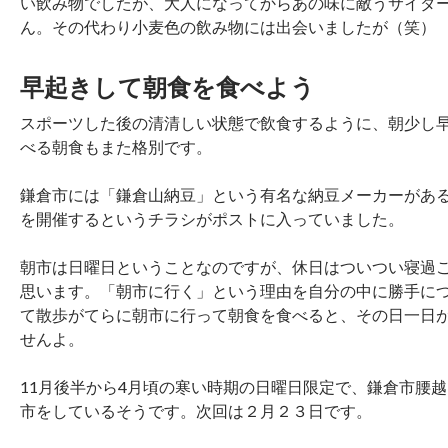
い飲み物でしたが、大人になってからあの味に敵うサイダ
ん。その代わり小麦色の飲み物には出会いましたが（笑）
早起きして朝食を食べよう
スポーツした後の清清しい状態で飲食するように、朝少し
べる朝食もまた格別です。
鎌倉市には「鎌倉山納豆」という有名な納豆メーカーがあ
を開催するというチラシがポストに入っていました。
朝市は日曜日ということなのですが、休日はついつい寝過
思います。「朝市に行く」という理由を自分の中に勝手に
て散歩がてらに朝市に行って朝食を食べると、その日一日
せんよ。
11月後半から4月頃の寒い時期の日曜日限定で、鎌倉市腰
市をしているそうです。次回は２月２３日です。