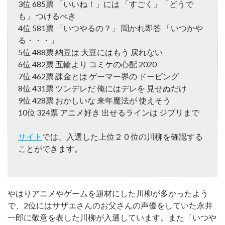
3位 685票 「いいね！」には 「すごく」「どうで
も」 つけるべき
4位 581票 「いつやるの？」 聞かれ即答 「いつかや
る・・・」
5位 488票 納豆は 大豆にはもう 戻れない
6位 482票 五輪より コミケの心配 2020
7位 462票 課金とは ゲーマー界の ドーピング
8位 431票 ツンデレだ 俺にはデレを 見せぬだけ
9位 428票 おかしいな 来年魔法が 使えそう
10位 324票 アニメ好き 出せるラインは ジブリまで
サイト
では、入選した上位２０位の川柳を確認する
ことができます。
やはりアニメやゲームを題材にした川柳が多かったよう
で、2位にはサザエさんのお父さんの声優をしていた永井
一郎に敬意を表した川柳が入選しています。また「いつや