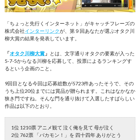
「ちょっと先行くインターネット」がキャッチフレーズの
株式会社
インターリンク
が、第９回あなたが選ぶオタク川
柳大賞の結果を発表しています。
「
オタク川柳大賞
」
とは、文字通りオタクの要素が入った
5-7-5からなる川柳を応募して、投票によるランキングす
るという企画のこと。
9回目となる今回は応募総数が5723件あったそうで、その
うち上位20位までには賞品が贈られます。これはなかなか
狭き門ですね。そんな門を通り抜けて入選したすばらしい
作品は以下のとおり。
1位 1210票 アニメ観て 泣く俺を見て 母が泣く
2位 762票 「バカモン！」を 四十四年 ありがとう