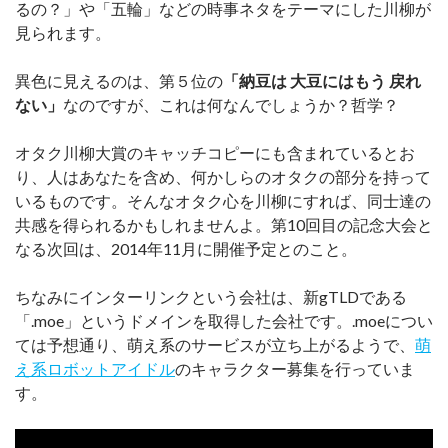
るの？」や「五輪」などの時事ネタをテーマにした川柳が
見られます。
異色に見えるのは、第５位の
「納豆は 大豆にはもう 戻れ
ない」
なのですが、これは何なんでしょうか？哲学？
オタク川柳大賞のキャッチコピーにも含まれているとお
り、人はあなたを含め、何かしらのオタクの部分を持って
いるものです。そんなオタク心を川柳にすれば、同士達の
共感を得られるかもしれませんよ。第10回目の記念大会と
なる次回は、2014年11月に開催予定とのこと。
ちなみにインターリンクという会社は、新gTLDである
「.moe」というドメインを取得した会社です。.moeについ
ては予想通り、萌え系のサービスが立ち上がるようで、
萌
え系ロボットアイドル
のキャラクター募集を行っていま
す。