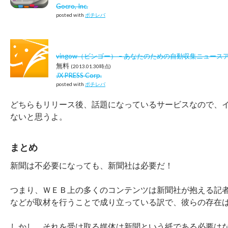
Gocro, Inc.
posted with
ポチレバ
vingow（ビンゴー） – あなたのための自動収集ニュース
無料
(2013.01.30時点)
JX PRESS Corp.
posted with
ポチレバ
どちらもリリース後、話題になっているサービスなので、
ないと思うよ。
まとめ
新聞は不必要になっても、新聞社は必要だ！
つまり、ＷＥＢ上の多くのコンテンツは新聞社が抱える記
などが取材を行うことで成り立っている訳で、彼らの存在
しかし、それを受け取る媒体は新聞という紙である必要は