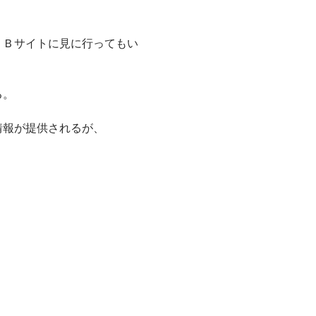
ＥＢサイトに見に行ってもい
る。
情報が提供されるが、
？