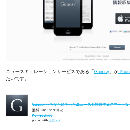
ニュースキュレーションサービスである「
Gunosy
」が
iPh
たいです。
Gunosy 〜あなたにあったニュースを推薦するスマート
無料
(2013.01.30時点)
Koji Yoshida
posted with
ポチレバ