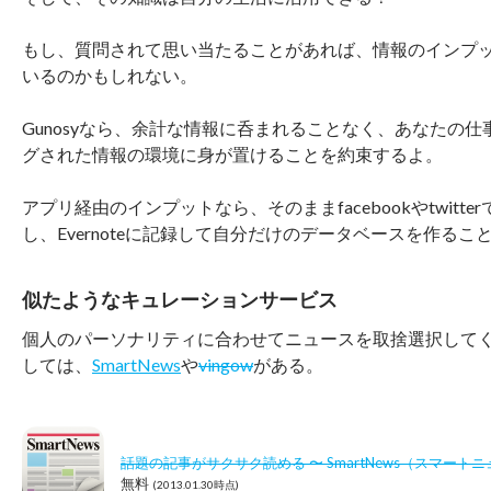
もし、質問されて思い当たることがあれば、情報のインプ
いるのかもしれない。
Gunosyなら、余計な情報に呑まれることなく、あなたの
グされた情報の環境に身が置けることを約束するよ。
アプリ経由のインプットなら、そのままfacebookやtwitt
し、Evernoteに記録して自分だけのデータベースを作るこ
似たようなキュレーションサービス
個人のパーソナリティに合わせてニュースを取捨選択して
しては、
SmartNews
や
vingow
がある。
話題の記事がサクサク読める 〜 SmartNews（スマート
無料
(2013.01.30時点)