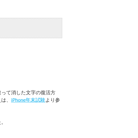
違って消した文字の復活方
えは、
iPhone年末試験
より参
た。