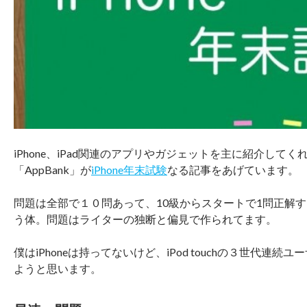
iPhone、iPad関連のアプリやガジェットを主に紹介してく
「AppBank」が
iPhone年末試験
なる記事をあげています。
問題は全部で１０問あって、10級からスタートで1問正解
う体。問題はライターの独断と偏見で作られてます。
僕はiPhoneは持ってないけど、iPod touchの３世代連
ようと思います。