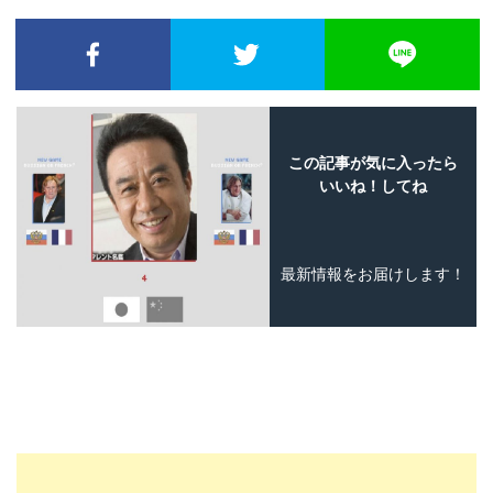
FACEBOOKでシェア
TWITTERでシェア
L
この記事が気に入ったら
いいね！してね
最新情報をお届けします！