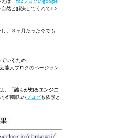
いえば、
fc2ブログのgoogle
自然と解決してくれてfc2
かし、３ヶ月たった今でも
っているため、
ログや芸能人ブログのページラン
は、「
誰もが知るエンジニ
る小飼弾氏の
ブログ
も依然と