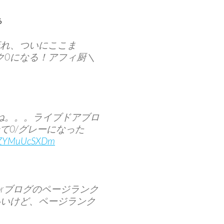
6
流れ、ついにここま
ランク0になる！アフィ厨＼
ね。。。ライブドアブロ
て0/グレーになった
co/ZYMuUcSXDm
oorブログのページランク
いいけど、ページランク