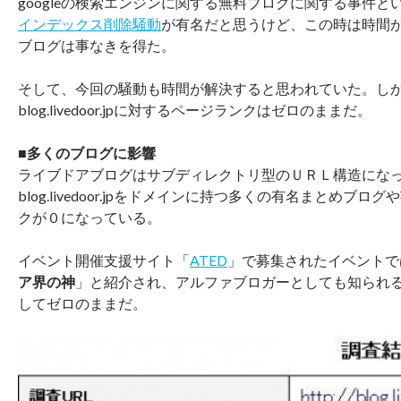
googleの検索エンジンに関する無料ブログに関する事件と
インデックス削除騒動
が有名だと思うけど、この時は時間が
ブログは事なきを得た。
そして、今回の騒動も時間が解決すると思われていた。し
blog.livedoor.jpに対するページランクはゼロのままだ。
■多くのブログに影響
ライブドアブログはサブディレクトリ型のＵＲＬ構造にな
blog.livedoor.jpをドメインに持つ多くの有名まとめブ
クが０になっている。
イベント開催支援サイト「
ATED
」で募集されたイベントで
ア界の神
」と紹介され、アルファブロガーとしても知られ
してゼロのままだ。