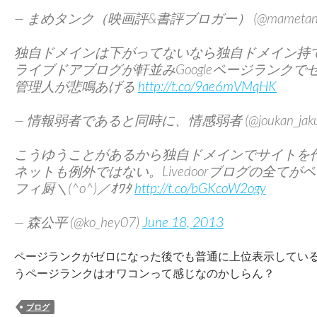
— まめタンク（映画評&書評ブロガー） (@mametanku
独自ドメインは下がってないなら独自ドメイン持
ライブドアブログが軒並みGoogleページランク
管理人が悲鳴あげる
http://t.co/9ae6mVMqHK
— 情報弱者であると同時に、情感弱者 (@joukan_jaku
こうゆうことがあるから独自ドメインでサイトを
ネットも例外ではない。Livedoorブログの全て
フィ厨＼(^o^)／ｵﾜﾀ
http://t.co/bGKcoW2ogy
— 森公平 (@ko_hey07)
June 18, 2013
ページランクがゼロになった後でも普通に上位表示してい
うページランクはオワコンって感じなのかしらん？
ブログ