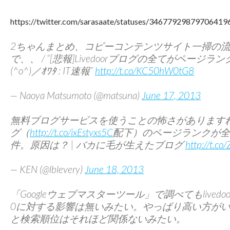
https://twitter.com/sarasaate/statuses/34677929879706419
2ちゃんまとめ、コピーコンテンツサイト一掃の
で、、 / “[悲報]Livedoorブログの全てがページ
(^o^)／ｵﾜﾀ : IT速報”
http://t.co/KC50hW0tG8
— Naoya Matsumoto (@matsuna)
June 17, 2013
無料ブログサービスを使うことの怖さがあります
グ（
http://t.co/ixEstyxs5C
配下）のページランクが全
件。原因は？ | バカに毛が生えたブログ
http://t.
— KEN (@lblevery)
June 18, 2013
「Googleウェブマスターツール」で調べてもlived
0に対する影響は無いみたい。やっぱり高い方が
と検索順位はそれほど関係ないみたい。