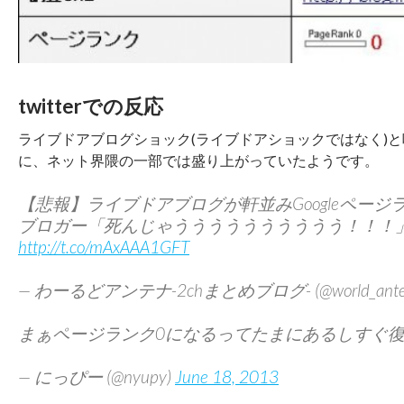
twitterでの反応
ライブドアブログショック(ライブドアショックではなく)
に、ネット界隈の一部では盛り上がっていたようです。
【悲報】ライブドアブログが軒並みGoogleペー
ブロガー「死んじゃうううううううううう！！！
http://t.co/mAxAAA1GFT
— わーるどアンテナ-2chまとめブログ- (@world_ante
まぁページランク0になるってたまにあるしすぐ
— にっぴー (@nyupy)
June 18, 2013