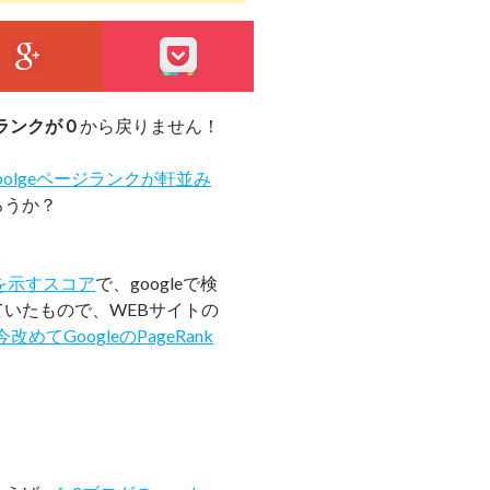
エントリーをはてなブックマークに追加
GOOGLE+
POCKET
ランクが０
から戻りません！
oolgeページランクが軒並み
ろうか？
度を示すスコア
で、googleで検
いたもので、WEBサイトの
今改めてGoogleのPageRank