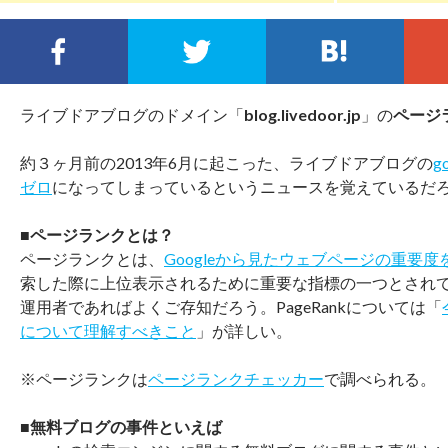
FACEBOOKでシェア
TWITTERでシェア
この
ライブドアブログのドメイン「
blog.livedoor.jp
」の
ページ
約３ヶ月前の2013年6月に起こった、ライブドアブログの
g
ゼロ
になってしまっているというニュースを覚えているだ
■ページランクとは？
ページランクとは、
Googleから見たウェブページの重要
索した際に上位表示されるために重要な指標の一つとされて
運用者であればよくご存知だろう。PageRankについては「
について理解すべきこと
」が詳しい。
※ページランクは
ページランクチェッカー
で調べられる。
■無料ブログの事件といえば