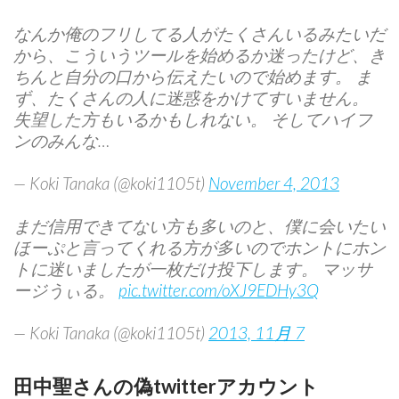
なんか俺のフリしてる人がたくさんいるみたいだ
から、こういうツールを始めるか迷ったけど、き
ちんと自分の口から伝えたいので始めます。 ま
ず、たくさんの人に迷惑をかけてすいません。
失望した方もいるかもしれない。 そしてハイフ
ンのみんな…
— Koki Tanaka (@koki1105t)
November 4, 2013
まだ信用できてない方も多いのと、僕に会いたい
ほーぷと言ってくれる方が多いのでホントにホン
トに迷いましたが一枚だけ投下します。 マッサ
ージうぃる。
pic.twitter.com/oXJ9EDHy3Q
— Koki Tanaka (@koki1105t)
2013, 11月 7
田中聖さんの偽twitterアカウント